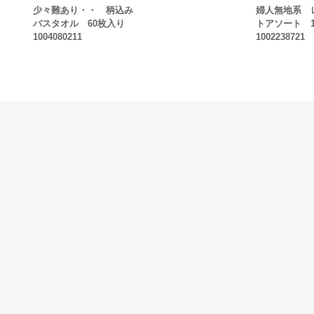
少々難あり・・ 柄込み
婦人無地系 
バスタオル 60枚入り
トアソート 
1004080211
1002238721