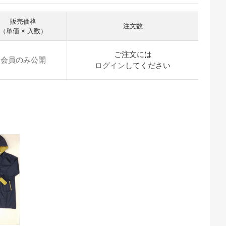
販売価格
注文数
（単価 × 入数）
ご注文には
会員のみ公開
ログイン
してください