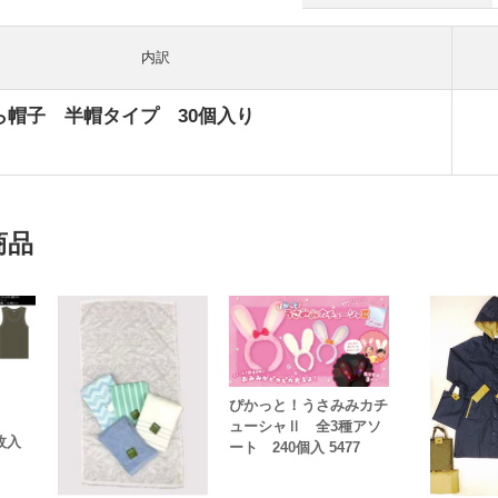
内訳
ら帽子 半帽タイプ 30個入り
商品
ぴかっと！うさみみカチ
ューシャⅡ 全3種アソ
枚入
ート 240個入 5477