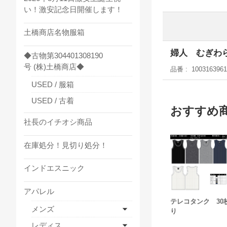
い！激安記念日開催します！
土橋商店名物服箱
婦人 むぎわ
◆古物第304401308190
号 (株)土橋商店◆
品番
1003163961
USED / 服箱
USED / 古着
おすすめ
社長のイチオシ商品
在庫処分！見切り処分！
インドエスニック
アパレル
テレコタンク 30
メンズ
り
レディス