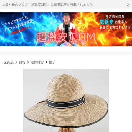
土橋社長のブログ「超激安日記」に新着記事が掲載されました
全商品
雑貨
服飾雑貨
帽子