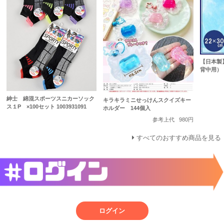
【日本製
背中用）
紳士 綿混スポーツスニカーソック
キラキラミニせっけんスクイズキー
ス１P ×100セット 1003931091
ホルダー 144個入
参考上代
980円
すべてのおすすめ商品を見る
ログイン