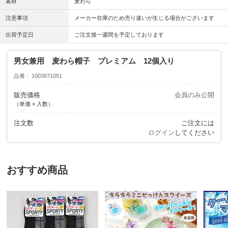
素材
麦わら
注意事項
メーカー在庫のため売り違いが生じる場合がございます
出荷予定日
ご注文後一週間を予定しております
男女兼用 麦わら帽子 プレミアム 12個入り
品番
1003871051
販売価格
会員のみ公開
（単価 × 入数）
注文数
ご注文には
ログイン
してください
おすすめ商品