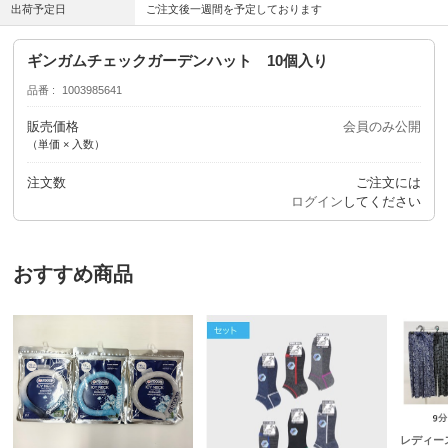
出荷予定日
ご注文後一週間を予定しております
ギンガムチェックガーデンハット 10個入り
品番
1003985641
販売価格
会員のみ公開
（単価 × 入数）
注文数
ご注文には
ログイン
してください
おすすめ商品
レディー