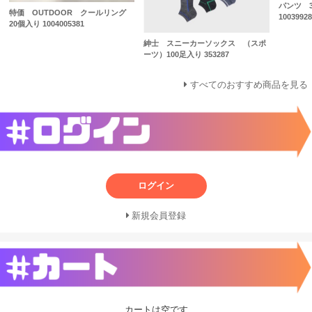
パンツ 30
特価 OUTDOOR クールリング
10039928
20個入り 1004005381
紳士 スニーカーソックス （スポ
ーツ）100足入り 353287
すべてのおすすめ商品を見る
ログイン
新規会員登録
カートは空です