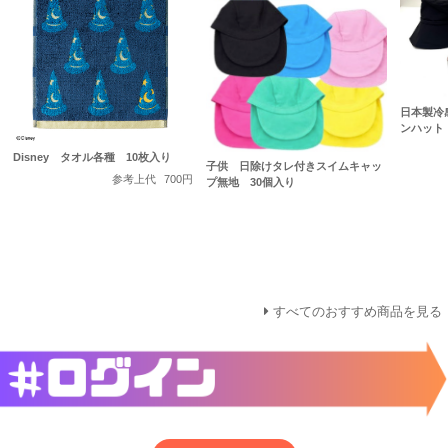
日本製冷
ンハット 1
Disney タオル各種 10枚入り
子供 日除けタレ付きスイムキャッ
参考上代
700円
プ無地 30個入り
すべてのおすすめ商品を見る