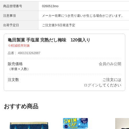
商品管理番号
0260513mo
注意事項
メーカー在庫につき売り違いが生じる場合がございます。
出荷予定日
ご注文後3-5日発送予定
亀田製菓 手塩屋 完熟だし梅味 120個入り
軽減税率対象
品番
4901313262887
販売価格
会員のみ公開
（単価 × 入数）
注文数
ご注文には
ログイン
してください
おすすめ商品