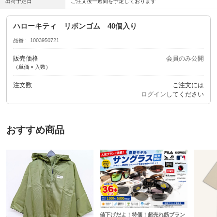
出荷予定日
ご注文後一週間を予定しております
ハローキティ リボンゴム 40個入り
品番
1003950721
販売価格
会員のみ公開
（単価 × 入数）
注文数
ご注文には
ログイン
してください
おすすめ商品
値下げだよ！特価！超売れ筋ブラン