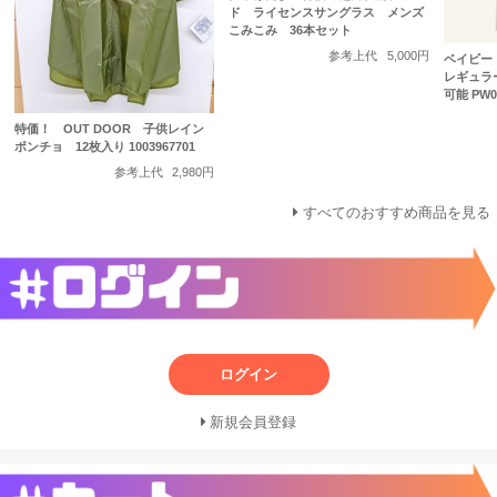
ド ライセンスサングラス メンズ
こみこみ 36本セット
参考上代
5,000円
ベイビー
レギュラ
可能 PW00
特価！ OUT DOOR 子供レイン
ポンチョ 12枚入り 1003967701
参考上代
2,980円
すべてのおすすめ商品を見る
ログイン
新規会員登録