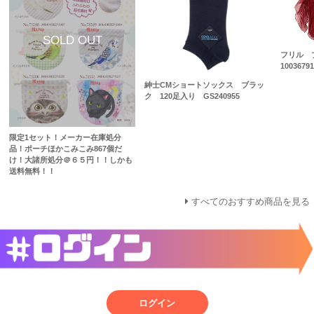
フリル 
10036791
紳士CMショートソックス ブラッ
ク 120足入り GS240955
限定1セット！メーカー在庫処分
品！ポーチほかこみこみ867個だ
け！大諸所処分＠６５円！！しかも
送料無料！！
すべてのおすすめ商品を見る
ログイン