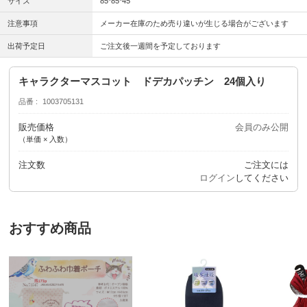
サイズ
85*85*45
注意事項
メーカー在庫のため売り違いが生じる場合がございます
出荷予定日
ご注文後一週間を予定しております
キャラクターマスコット ドデカパッチン 24個入り
品番
1003705131
販売価格
会員のみ公開
（単価 × 入数）
注文数
ご注文には
ログイン
してください
おすすめ商品