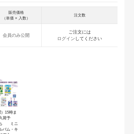
販売価格
注文数
（単価 × 入数）
ご注文には
会員のみ公開
ログイン
してください
曜）15時ま
入荷予
っち ミニ
ルバム・キ