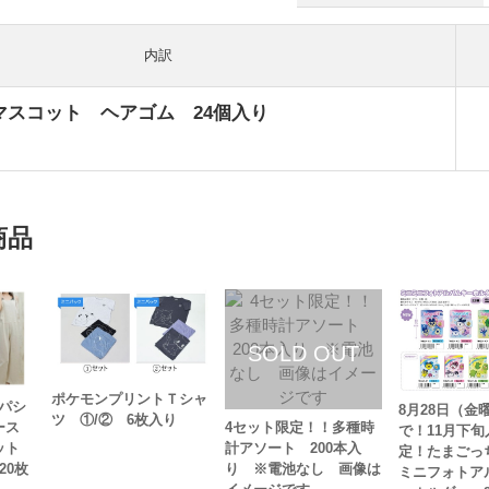
内訳
マスコット ヘアゴム 24個入り
商品
ポケモンプリントＴシャ
パシ
8月28日（金
ツ ①/② 6枚入り
ィース
4セット限定！！多種時
で！11月下旬
ット
計アソート 200本入
定！たまご
20枚
り ※電池なし 画像は
ミニフォトア