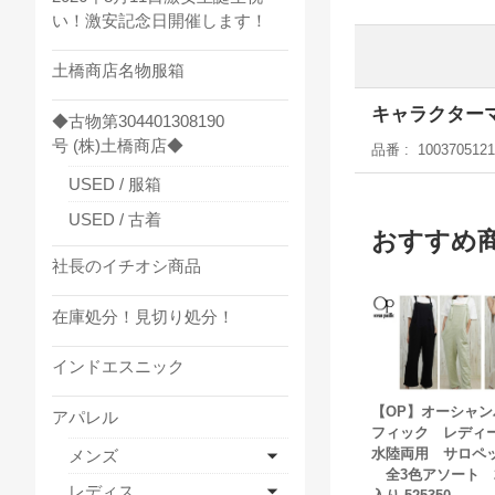
い！激安記念日開催します！
土橋商店名物服箱
キャラクター
◆古物第304401308190
号 (株)土橋商店◆
品番
1003705121
USED / 服箱
USED / 古着
おすすめ
社長のイチオシ商品
在庫処分！見切り処分！
インドエスニック
【OP】オーシャン
アパレル
フィック レデ
水陸両用 サロペ
メンズ
全3色アソート 
レディス