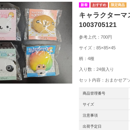
キャラクターマ
1003705121
参考上代：700円
サイズ：85×85×45
柄：4種
入り数：24個入り
セット内容：おまかせア
商品管理番号
サイズ
注意事項
出荷予定日