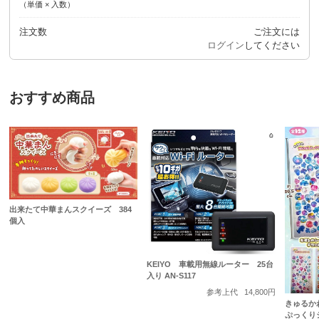
（単価 × 入数）
注文数
ご注文には
ログイン
してください
おすすめ商品
出来たて中華まんスクイーズ 384
個入
KEIYO 車載用無線ルーター 25台
入り AN-S117
参考上代
14,800円
きゅるか
ぷっくり