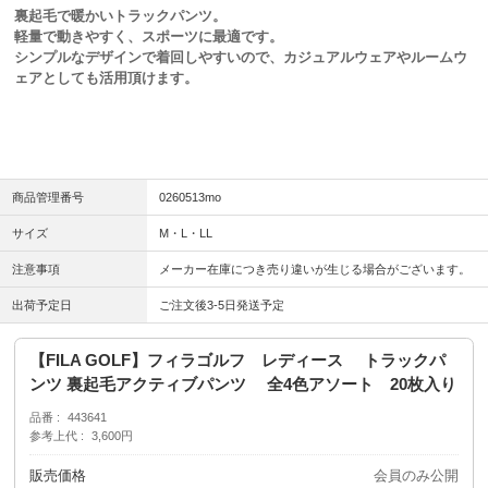
裏起毛で暖かいトラックパンツ。
軽量で動きやすく、スポーツに最適です。
シンプルなデザインで着回しやすいので、カジュアルウェアやルームウ
ェアとしても活用頂けます。
商品管理番号
0260513mo
サイズ
M・L・LL
注意事項
メーカー在庫につき売り違いが生じる場合がございます。
出荷予定日
ご注文後3-5日発送予定
【FILA GOLF】フィラゴルフ レディース トラックパ
ンツ 裏起毛アクティブパンツ 全4色アソート 20枚入り
品番
443641
参考上代
3,600円
販売価格
会員のみ公開