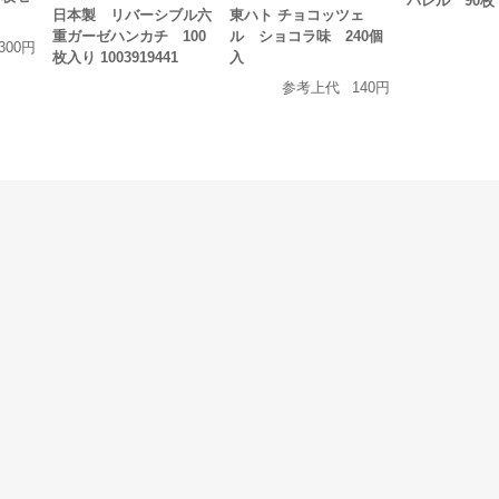
パレル 90枚
日本製 リバーシブル六
東ハト チョコッツェ
重ガーゼハンカチ 100
ル ショコラ味 240個
300円
枚入り 1003919441
入
参考上代
140円