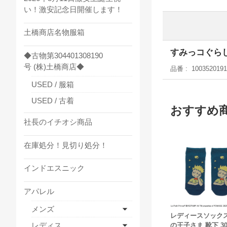
い！激安記念日開催します！
土橋商店名物服箱
すみっコぐら
◆古物第304401308190
号 (株)土橋商店◆
品番
1003520191
USED / 服箱
USED / 古着
おすすめ
社長のイチオシ商品
在庫処分！見切り処分！
インドエスニック
アパレル
メンズ
レディースソックス
レディス
の王子さま 靴下 3