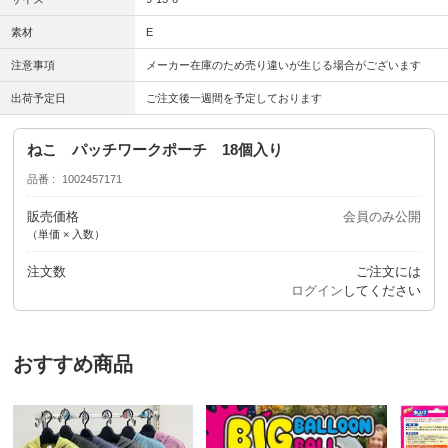
素材
E
注意事項
メーカー在庫のため売り違いが生じる場合がございます
出荷予定日
ご注文後一週間を予定しております
ねこ パッチワークポーチ 18個入り
品番
1002457171
販売価格
会員のみ公開
（単価 × 入数）
注文数
ご注文には
ログイン
してください
おすすめ商品