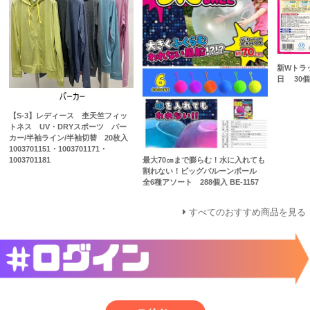
新Wトラ
日 30個入
【S-3】レディース 杢天竺フィッ
トネス UV・DRYスポーツ パー
カー/半袖ライン/半袖切替 20枚入
1003701151・1003701171・
最大70㎝まで膨らむ！水に入れても
1003701181
割れない！ビッグバルーンボール
全6種アソート 288個入 BE-1157
すべてのおすすめ商品を見る