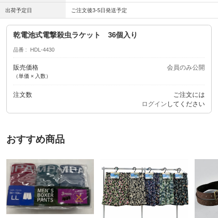
出荷予定日
ご注文後3-5日発送予定
乾電池式電撃殺虫ラケット 36個入り
品番
HDL-4430
販売価格
会員のみ公開
（単価 × 入数）
注文数
ご注文には
ログイン
してください
おすすめ商品