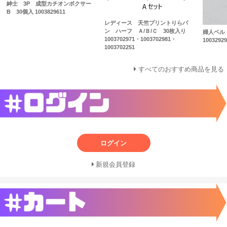
紳士 3P 成型カチオンボクサー
B 30個入 1003829611
レディース 天竺プリントりらパ
ン ハーフ Ａ/Ｂ/Ｃ 30枚入り
婦人ベル
1003702971・1003702981・
10032929
1003702251
すべてのおすすめ商品を見る
ログイン
新規会員登録