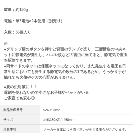
重量：約150g
電池：単3電池×2本使用（別売り）
入数：36個入り
※
●グリップ横のボタンを押すと背面のランプが光り、三層構造の中央ネ
ットに静電気が発生し、ハエや蚊などの害虫に当てると、静電気で害虫
を駆除できます。
●両サイドのネットは保護ネットになっており、また発生する電圧も日
常生活においても発生する静電気の数分の1であるため、うっかり手が
触れても火傷やケガの心配がありません。
●夏の虫対策に！！
薬剤を使わないので小さなお子様やペットがいる
ご家庭でも安心◎
商品管理番号
0260514mo
サイズ
約幅180×高さ460mm
注意事項
メーカー在庫につき売り違いが生じる場合がございます。