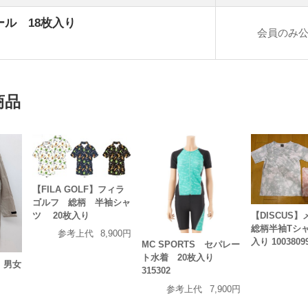
ル 18枚入り
会員のみ
商品
【FILA GOLF】フィラ
ゴルフ 総柄 半袖シャ
ツ 20枚入り
【DISCUS
総柄半袖Tシャ
参考上代
8,900円
入り 1003809
MC SPORTS セパレー
ト水着 20枚入り
 男女
315302
参考上代
7,900円