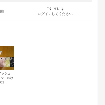
ご注文には
公開
ログイン
してください
】メッシュ
ツ 16枚
901