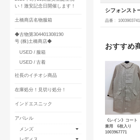
い！激安記念日開催します！
シフォンストー
土橋商店名物服箱
品番
1003903741
◆古物第304401308190
号 (株)土橋商店◆
おすすめ
USED / 服箱
USED / 古着
社長のイチオシ商品
在庫処分！見切り処分！
インドエスニック
アパレル
《レイン》コート
兼用 6枚入り
メンズ
1003967771
レディス