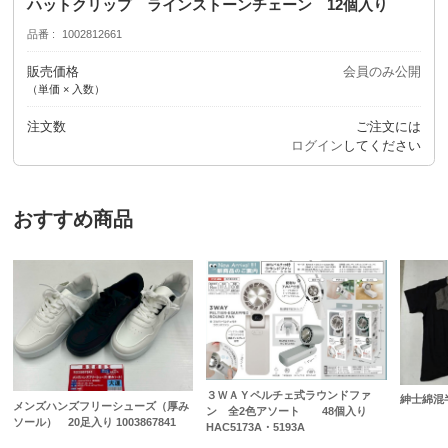
ハットクリップ ラインストーンチェーン 12個入り
品番
1002812661
販売価格
会員のみ公開
（単価 × 入数）
注文数
ご注文には
ログイン
してください
おすすめ商品
３ＷＡＹペルチェ式ラウンドファ
紳士綿混
メンズハンズフリーシューズ（厚み
ン 全2色アソート 48個入り
ソール） 20足入り 1003867841
HAC5173A・5193A