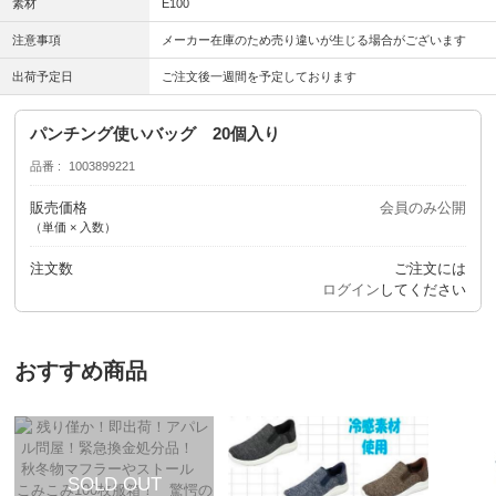
素材
E100
注意事項
メーカー在庫のため売り違いが生じる場合がございます
出荷予定日
ご注文後一週間を予定しております
パンチング使いバッグ 20個入り
品番
1003899221
販売価格
会員のみ公開
（単価 × 入数）
注文数
ご注文には
ログイン
してください
おすすめ商品