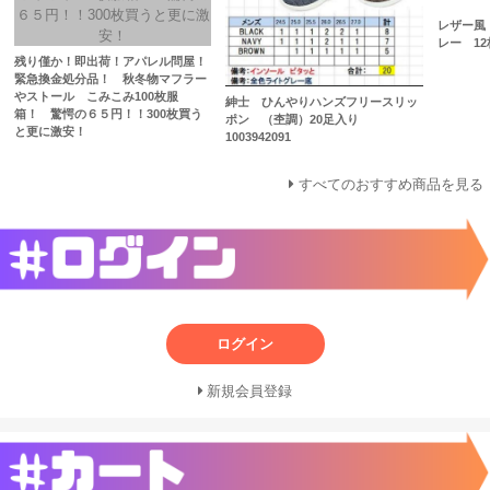
レザー風
レー 12
残り僅か！即出荷！アパレル問屋！
緊急換金処分品！ 秋冬物マフラー
やストール こみこみ100枚服
紳士 ひんやりハンズフリースリッ
箱！ 驚愕の６５円！！300枚買う
ポン （杢調）20足入り
と更に激安！
1003942091
すべてのおすすめ商品を見る
ログイン
新規会員登録