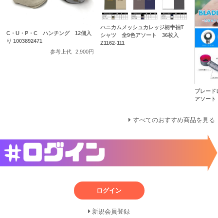
ハニカムメッシュカレッジ柄半袖T
C・U・P・C ハンチング 12個入
シャツ 全9色アソート 36枚入
り 1003892471
Z1162-111
参考上代
2,900円
ブレード
アソート 
すべてのおすすめ商品を見る
ログイン
新規会員登録