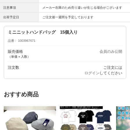
注意事項
メーカー在庫のため売り違いが生じる場合がございます
出荷予定日
ご注文後一週間を予定しております
ミニニットハンドバッグ 15個入り
品番
1003967671
販売価格
会員のみ公開
（単価 × 入数）
注文数
ご注文には
ログイン
してください
おすすめ商品