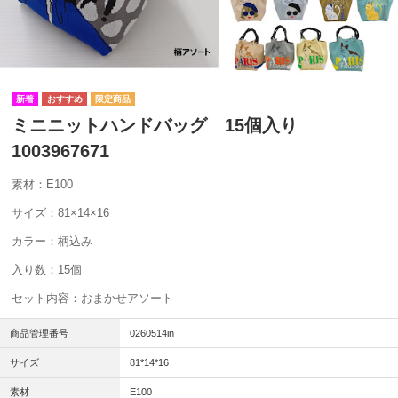
ミニニットハンドバッグ 15個入り
1003967671
素材：E100
サイズ：81×14×16
カラー：柄込み
入り数：15個
セット内容：おまかせアソート
商品管理番号
0260514in
サイズ
81*14*16
素材
E100