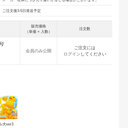
ご注文後3-5日発送予定
販売価格
注文数
（単価 × 入数）
入り
ご注文には
会員のみ公開
ログイン
してください
ル大ver3