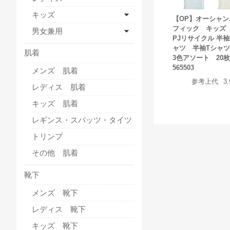
キッズ
【OP】オーシャン
フィック キッズ
男女兼用
PJリサイクル 半袖
ャツ 半袖Tシャ
肌着
3色アソート 20
565503
メンズ 肌着
参考上代
3
レディス 肌着
キッズ 肌着
レギンス・スパッツ・タイツ
トリンプ
その他 肌着
靴下
メンズ 靴下
レディス 靴下
キッズ 靴下