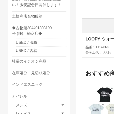
い！激安記念日開催します！
土橋商店名物服箱
◆古物第304401308190
号 (株)土橋商店◆
LOOPY ウ
USED / 服箱
品番
LPY-864
USED / 古着
参考上代
380円
社長のイチオシ商品
おすすめ
在庫処分！見切り処分！
インドエスニック
アパレル
メンズ
レディス