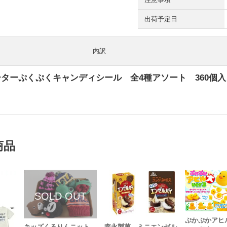
出荷予定日
内訳
ォーターぷくぷくキャンディシール 全4種アソート 360個
商品
ぷかぷかアヒ
森永製菓 ミニエンゼル
キッズくるりんニット