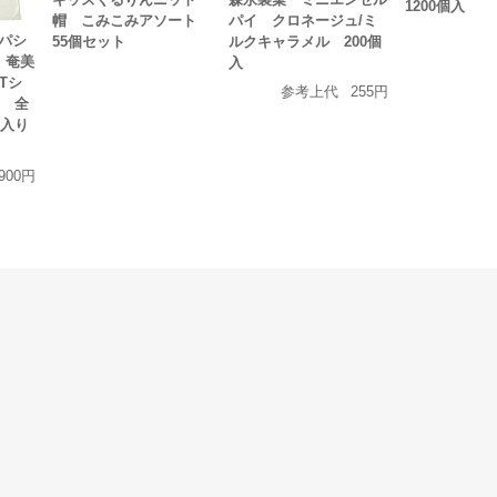
1200個入
パイ クロネージュ/ミ
帽 こみこみアソート
パシ
ルクキャラメル 200個
55個セット
 奄美
入
Tシ
参考上代
255円
ツ 全
枚入り
,900円