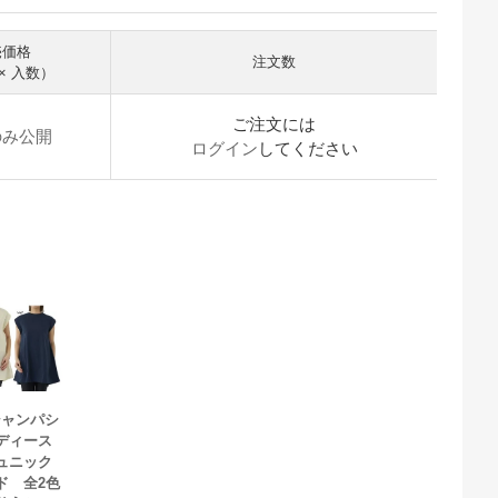
売価格
注文数
× 入数）
ご注文には
のみ公開
ログイン
してください
シャンパシ
レディース
ュニック
ド 全2色