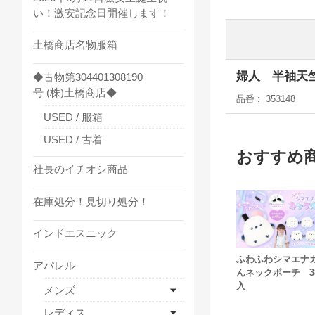
い！激安記念日開催します！
土橋商店名物服箱
婦人 半袖天竺
◆古物第304401308190
号 (株)土橋商店◆
品番
353148
USED / 服箱
USED / 古着
おすすめ
社長のイチオシ商品
在庫処分！見切り処分！
インドエスニック
ふわふわシマエナ
アパレル
んネックポーチ 3
入
メンズ
レディス