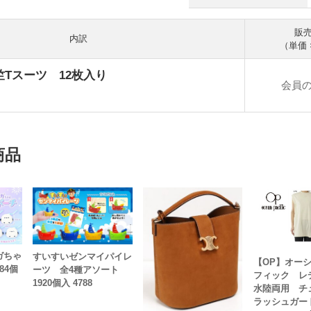
販
内訳
（単価 
Tスーツ 12枚入り
会員
商品
ガちゃ
すいすいゼンマイパイレ
【OP】オー
84個
ーツ 全4種アソート
フィック 
1920個入 4788
水陸両用 チ
ラッシュガー