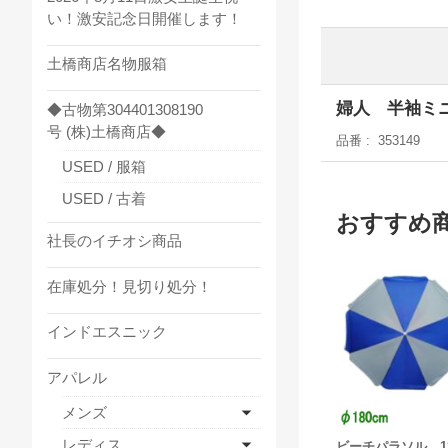
い！激安記念日開催します！
土橋商店名物服箱
婦人 半袖ミ
◆古物第304401308190
号 (株)土橋商店◆
品番
353149
USED / 服箱
USED / 古着
おすすめ
社長のイチオシ商品
在庫処分！見切り処分！
インドエスニック
アパレル
メンズ
レディス
ビーチパラソル 1