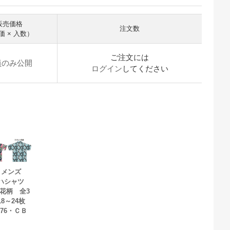
販売価格
注文数
価 × 入数）
ご注文には
員のみ公開
ログイン
してください
oy メンズ
ロハシャツ
花柄 全3
8～24枚
976・ＣＢ