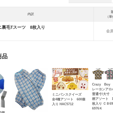
内訳
（単
ニ裏毛Tスーツ 8枚入り
会
商品
Crazy B
レーヨンア
普通寸/大寸 
ミニパンスクイーズ
柄アソート 1
全4種アソート 600個
枚入り ＣＢ6
入り HAC5712
6976Ｋ
2個