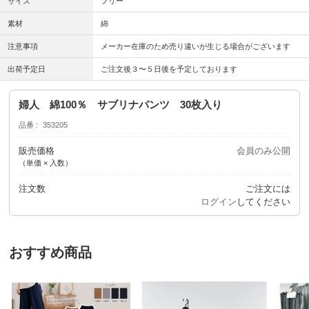
サイズ
フリー
素材
綿
注意事項
メーカー在庫のため売り違いが生じる場合がございます
出荷予定日
ご注文後３〜５日後を予定しております
婦人 綿100％ サブリナパンツ 30枚入り
品番
353205
販売価格
会員のみ公開
（単価 × 入数）
注文数
ご注文には
ログイン
してください
おすすめ商品