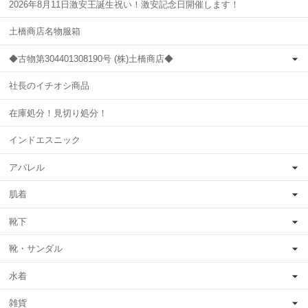
2026年8月11日激安王誕生祝い！激安記念日開催します！
土橋商店名物服箱
◆古物第304401308190号 (株)土橋商店◆
社長のイチオシ商品
在庫処分！見切り処分！
インドエスニック
アパレル
肌着
靴下
靴・サンダル
水着
雑貨