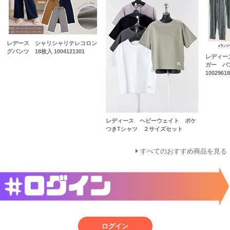
レデース シャリシャリテレコロン
グパンツ 18枚入 1004121301
レディー
ガー パ
1002961
レディース ヘビーウェイト ポケ
つきTシャツ ２サイズセット
すべてのおすすめ商品を見る
ログイン