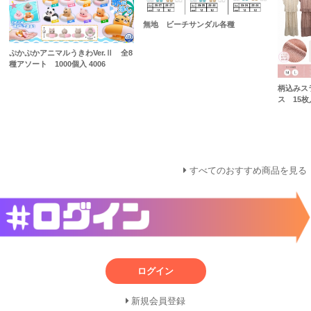
無地 ビーチサンダル各種
ぷかぷかアニマルうきわVer.Ⅱ 全8
種アソート 1000個入 4006
柄込みス
ス 15枚入
すべてのおすすめ商品を見る
ログイン
新規会員登録