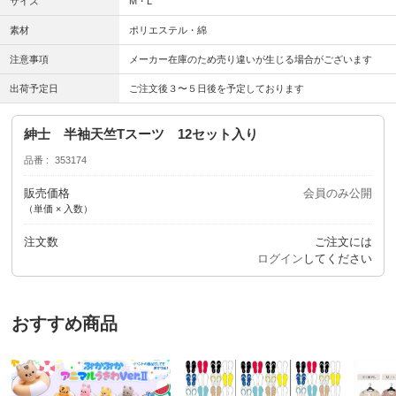
サイズ
M・L
素材
ポリエステル・綿
注意事項
メーカー在庫のため売り違いが生じる場合がございます
出荷予定日
ご注文後３〜５日後を予定しております
紳士 半袖天竺Tスーツ 12セット入り
品番
353174
販売価格
会員のみ公開
（単価 × 入数）
注文数
ご注文には
ログイン
してください
おすすめ商品