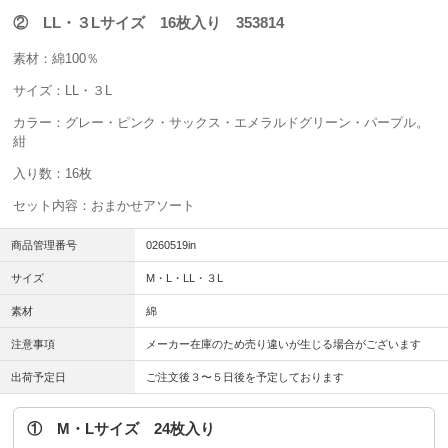
② LL・３Lサイズ 16枚入り 353814
素材：綿100％
サイズ：LL・３L
カラー：グレー・ピンク・サックス・エメラルドグリーン・パープル。
紺
入り数：16枚
セット内容：おまかせアソート
商品管理番号
0260519in
サイズ
M・L・LL・３L
素材
綿
注意事項
メーカー在庫のため売り違いが生じる場合がございます
出荷予定日
ご注文後３〜５日後を予定しております
① M・Lサイズ 24枚入り