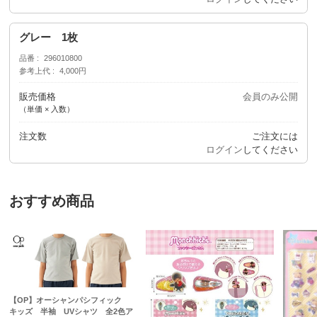
グレー 1枚
品番
296010800
参考上代
4,000円
販売価格
会員のみ公開
（単価 × 入数）
注文数
ご注文には
ログイン
してください
おすすめ商品
【OP】オーシャンパシフィック
キッズ 半袖 UVシャツ 全2色ア