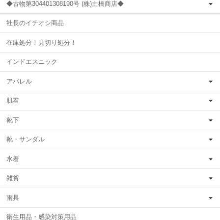
◆古物第304401308190号 (株)土橋商店◆
社長のイチオシ商品
在庫処分！見切り処分！
インドエスニック
アパレル
肌着
靴下
靴・サンダル
水着
雑貨
雨具
衛生用品・感染対策用品