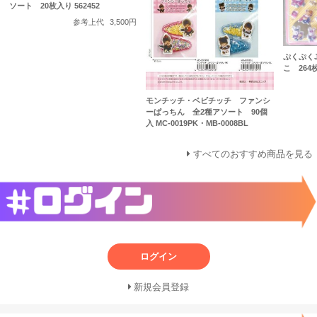
ソート 20枚入り 562452
参考上代
3,500円
ぷくぷく
こ 264
モンチッチ・ベビチッチ ファンシ
ーぱっちん 全2種アソート 90個
入 MC-0019PK・MB-0008BL
すべてのおすすめ商品を見る
ログイン
新規会員登録