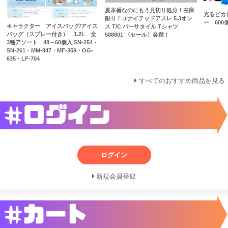
夏本番なのにもう見切り処分！在庫
光るピカ
限り！ユナイテッドアスレ 5.3オン
ー 600
キャラクター アイスバッグ/アイス
ス T/C バーサタイル Tシャツ
バッグ（スプレー付き） 1.2L 全
588801 〈セール〉各種！
3種アソート 48～60個入 SN-254・
SN-261・MM-847・MF-359・OG-
635・LF-704
すべてのおすすめ商品を見る
ログイン
新規会員登録