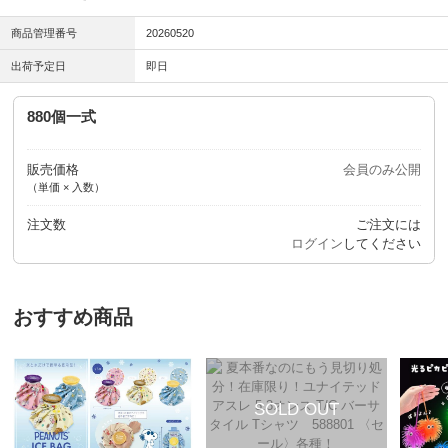
商品管理番号
20260520
出荷予定日
即日
880個一式
販売価格
会員のみ公開
（単価 × 入数）
注文数
ご注文には
ログイン
してください
おすすめ商品