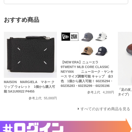
おすすめ商品
【NEW ERA】ニューエラ
9TWENTY MLB CORE CLASSIC
NEYYAN ニューヨーク・ヤンキ
ース サイズ調整可能 キャップ 全3
色 1個から購入可能！ 60235294・
MAISON MARGIELA マネー ク
60235283・60235299・60235196
リップ ウォレット 1個から購入可
「足の友
能 SA1UI0022 P4455
参考上代
4,200円
タイプ）
参考上代
55,000円
すべてのおすすめ商品を見る