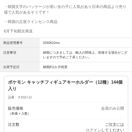
・韓国文字のパッケージが若い女の子に人気があり日本の商品より売り
場で人気があるそうです！
・韓国の正規ラインセンス商品
6月下旬順次発送
商品管理番号
0260622mo
注意事項
納期につきましては、輸入の関係上、前後する場合がござ
いますので予めご了承ください。
出荷予定日
納期約1か月程度
ポケモン キャッチフィギュアキーホルダー（12種）144個
入り
品番
8.81E+12
販売価格
会員のみ公開
（単価 × 入数）
注文数
ご注文には
ログイン
してください