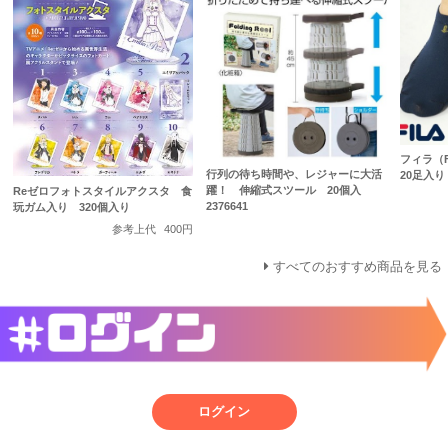
フィラ（
行列の待ち時間や、レジャーに大活
20足入り 
躍！ 伸縮式スツール 20個入
Reゼロフォトスタイルアクスタ 食
2376641
玩ガム入り 320個入り
参考上代
400円
すべてのおすすめ商品を見る
ログイン