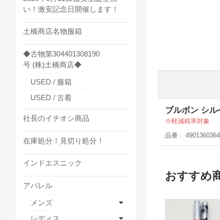
い！激安記念日開催します！
土橋商店名物服箱
◆古物第304401308190
号 (株)土橋商店◆
USED / 服箱
USED / 古着
ブルボン シル
社長のイチオシ商品
軽減税率対象
品番
4901360364
在庫処分！見切り処分！
インドエスニック
おすすめ
アパレル
メンズ
レディス