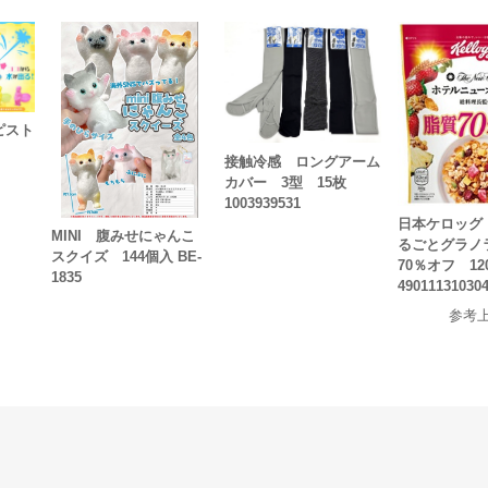
ピスト
ト
接触冷感 ロングアーム
カバー 3型 15枚
1003939531
日本ケロッグ
MINI 腹みせにゃんこ
るごとグラノ
スクイズ 144個入 BE-
70％オフ 12
1835
49011131030
参考