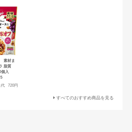
 素材ま
ラ 脂質
0個入
45
上代
720円
すべてのおすすめ商品を見る