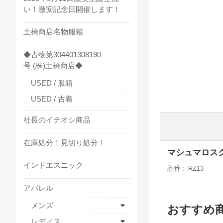
い！激安記念日開催します！
土橋商店名物服箱
◆古物第304401308190
号 (株)土橋商店◆
USED / 服箱
USED / 古着
社長のイチオシ商品
在庫処分！見切り処分！
マシュマロス
インドエスニック
品番
RZ13
アパレル
メンズ
おすすめ
レディス