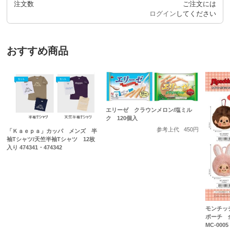
注文数
ご注文には
ログイン
してください
おすすめ商品
エリーゼ クラウンメロン/塩ミル
ク 120個入
参考上代
450円
「Ｋａｅｐａ」カッパ メンズ 半
袖Tシャツ/天竺半袖Tシャツ 12枚
入り 474341・474342
モンチッ
ポーチ 
MC-0005