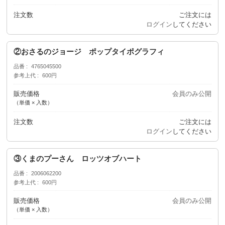
注文数
ご注文には
ログイン
してください
②おさるのジョージ ポップタイポグラフィ
品番
4765045500
参考上代
600円
販売価格
会員のみ公開
（単価 × 入数）
注文数
ご注文には
ログイン
してください
③くまのプーさん ロッツオブハート
品番
2006062200
参考上代
600円
販売価格
会員のみ公開
（単価 × 入数）