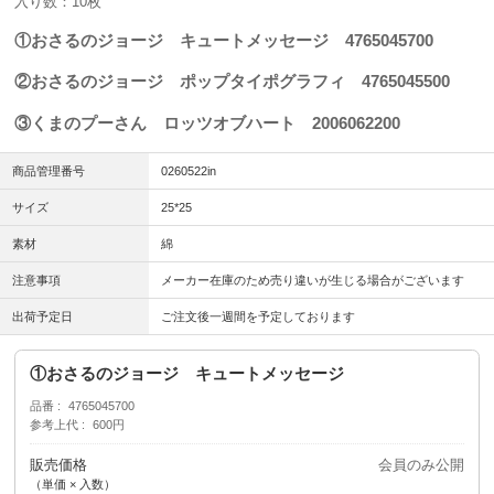
入り数：10枚
①おさるのジョージ キュートメッセージ 4765045700
②おさるのジョージ ポップタイポグラフィ 4765045500
③くまのプーさん ロッツオブハート 2006062200
商品管理番号
0260522in
サイズ
25*25
素材
綿
注意事項
メーカー在庫のため売り違いが生じる場合がございます
出荷予定日
ご注文後一週間を予定しております
①おさるのジョージ キュートメッセージ
品番
4765045700
参考上代
600円
販売価格
会員のみ公開
（単価 × 入数）