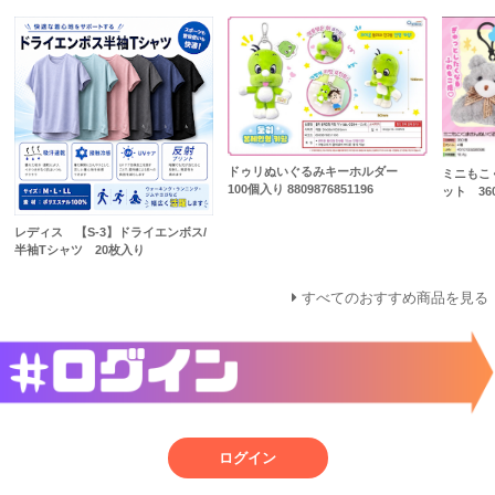
ドゥリぬいぐるみキーホルダー
ミニもこ
100個入り 8809876851196
ット 360
レディス 【S-3】ドライエンボス/
半袖Tシャツ 20枚入り
すべてのおすすめ商品を見る
ログイン