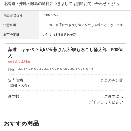
北海道・沖縄・離島の送料につきましては別途お問い合わせ下さい。
商品管理番号
0260522mo
注意事項
メーカー在庫につき売り違いが生じる場合がございます。
出荷予定日
ご注文後3-5日発送予定
菓道 キャベツ太郎/玉葱さん太郎/もろこし輪太郎 900個
入
軽減税率対象
品番
4971749110304・4971749110298・4971749110359
販売価格
会員のみ公開
（単価 × 入数）
注文数
ご注文には
ログイン
してください
おすすめ商品