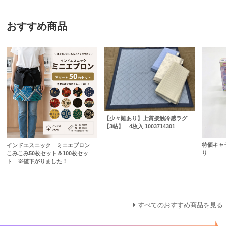
おすすめ商品
【少々難あり】上質接触冷感ラグ
【3帖】 4枚入 1003714301
特価キャ
インドエスニック ミニエプロン
り
こみこみ50枚セット＆100枚セッ
ト ※値下がりました！
すべてのおすすめ商品を見る