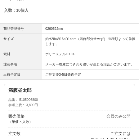
入数：10個入
商品管理番号
0260522mo
サイズ
約H28×W16×D14cm（装飾部分含めず） ※種類よって前後
します。
素材
ポリエステル100％
注意事項
メーカー在庫につき売り違いが生じる場合がございます。
出荷予定日
ご注文後3-5日発送予定
満腹昼太郎
品番
5105006800
参考上代
3,800円
販売価格
会員のみ公開
（単価 × 入数）
注文数
ご注文には