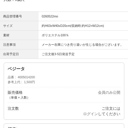
商品管理番号
0260522mo
サイズ
約H63xW40xD20cm(収納時:約H12×W12cm)
素材
ポリエステル100％
注意事項
メーカー在庫につき売り違いが生じる場合がございます。
出荷予定日
ご注文後3-5日発送予定
ベジータ
品番
4005014200
参考上代
1,500円
販売価格
会員のみ公開
（単価 × 入数）
注文数
ご注文には
ログイン
してください