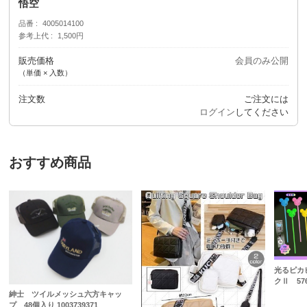
悟空
品番
4005014100
参考上代
1,500円
販売価格
会員のみ公開
（単価 × 入数）
注文数
ご注文には
ログイン
してください
おすすめ商品
光るピカ
クⅡ 57
紳士 ツイルメッシュ六方キャッ
プ 48個入り 1003739371