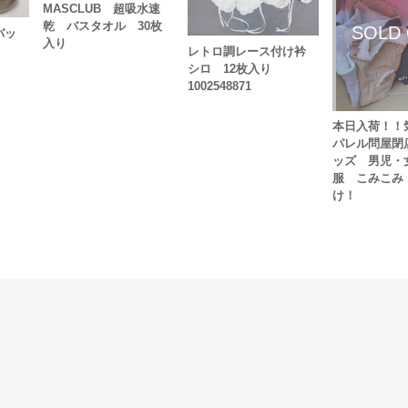
MASCLUB 超吸水速
乾 バスタオル 30枚
バッ
入り
レトロ調レース付け衿
シロ 12枚入り
1002548871
本日入荷！！
パレル問屋閉
ッズ 男児・
服 こみこみ 
け！