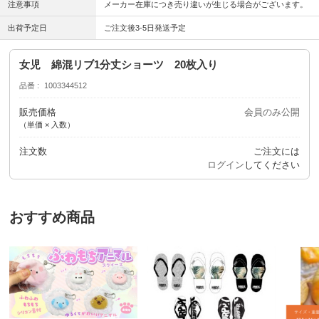
注意事項
メーカー在庫につき売り違いが生じる場合がございます。
出荷予定日
ご注文後3-5日発送予定
女児 綿混リブ1分丈ショーツ 20枚入り
品番
1003344512
販売価格
会員のみ公開
（単価 × 入数）
注文数
ご注文には
ログイン
してください
おすすめ商品