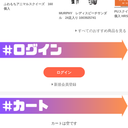
ふわもちアニマルスクイーズ 160
個入
PUスク
MURPHY レディスビーチサンダ
個入 HRS
ル 24足入り 1003925741
すべてのおすすめ商品を見る
ログイン
新規会員登録
カートは空です