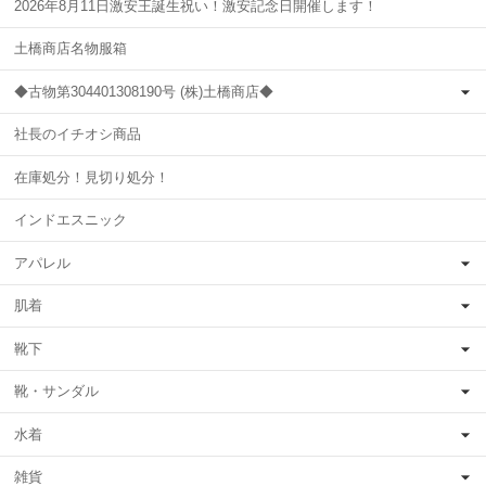
2026年8月11日激安王誕生祝い！激安記念日開催します！
土橋商店名物服箱
◆古物第304401308190号 (株)土橋商店◆
社長のイチオシ商品
在庫処分！見切り処分！
インドエスニック
アパレル
肌着
靴下
靴・サンダル
水着
雑貨