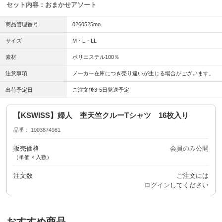
セット内容：おまかせアソート
商品管理番号
0260525mo
サイズ
M・L・LL
素材
ポリエステル100％
注意事項
メーカー在庫につき売り違いが生じる場合がございます。
出荷予定日
ご注文後3-5日発送予定
【KSWISS】婦人 杢天竺クルーTシャツ 16枚入り
品番
1003874981
販売価格
会員のみ公開
（単価 × 入数）
注文数
ご注文には
ログイン
してください
おすすめ商品