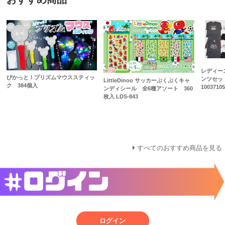
レディー
ぴかっと！プリズムマウススティッ
ンツセッ
LittleDinoo サッカーぷくぷくキャ
ク 384個入
1003710
ンディシール 全6種アソート 360
枚入 LDS-843
すべてのおすすめ商品を見る
ログイン