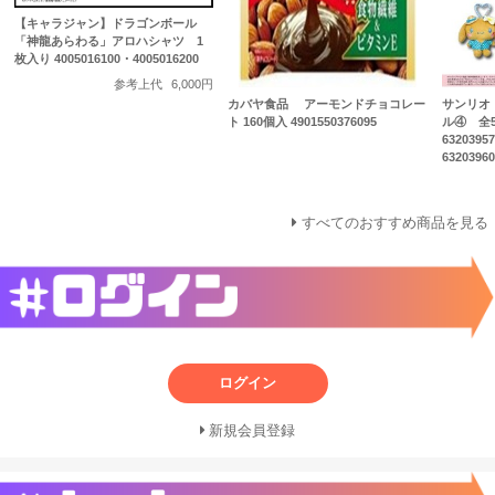
【キャラジャン】ドラゴンボール
「神龍あらわる」アロハシャツ 1
枚入り 4005016100・4005016200
参考上代
6,000円
カバヤ食品 アーモンドチョコレー
サンリオ
ト 160個入 4901550376095
ル④ 全
6320395
6320396
すべてのおすすめ商品を見る
ログイン
新規会員登録