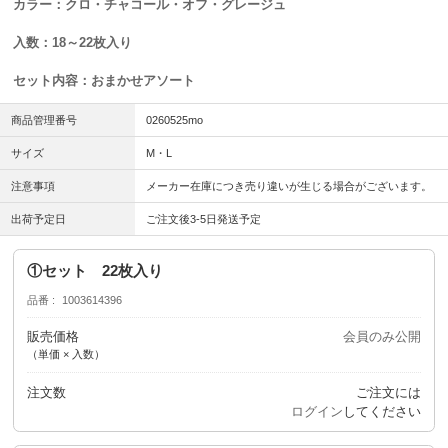
カラー：クロ・チャコール・オフ・グレージュ
入数：18～22枚入り
セット内容：おまかせアソート
商品管理番号
0260525mo
サイズ
M・L
注意事項
メーカー在庫につき売り違いが生じる場合がございます。
出荷予定日
ご注文後3-5日発送予定
①セット 22枚入り
品番
1003614396
販売価格
会員のみ公開
（単価 × 入数）
注文数
ご注文には
ログイン
してください