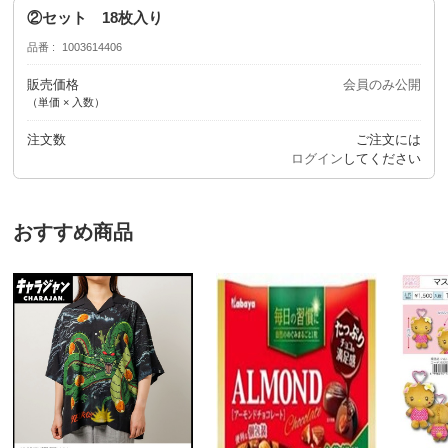
②セット 18枚入り
品番
1003614406
販売価格
会員のみ公開
（単価 × 入数）
注文数
ご注文には
ログイン
してください
おすすめ商品