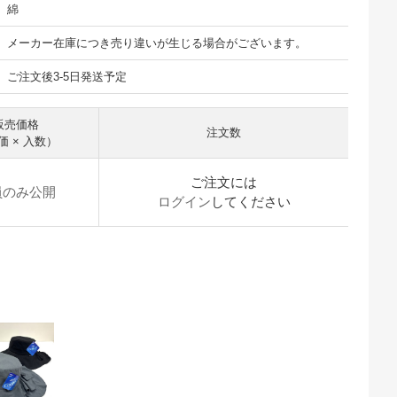
綿
メーカー在庫につき売り違いが生じる場合がございます。
ご注文後3-5日発送予定
販売価格
注文数
価 × 入数）
ご注文には
員のみ公開
ログイン
してください