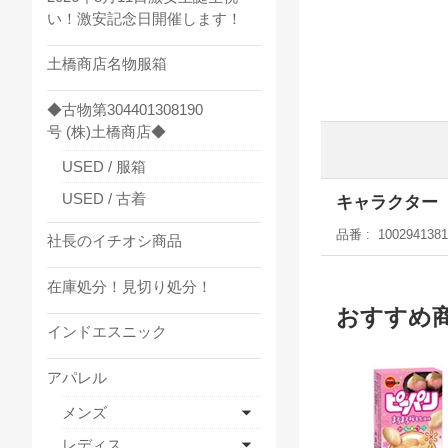
い！激安記念日開催します！
土橋商店名物服箱
◆古物第304401308190
号 (株)土橋商店◆
USED / 服箱
USED / 古着
キャラクター
品番
1002941381
社長のイチオシ商品
在庫処分！見切り処分！
おすすめ
インドエスニック
アパレル
メンズ
レディス