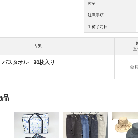
素材
注意事項
出荷予定日
内訳
（単
 バスタオル 30枚入り
会
商品