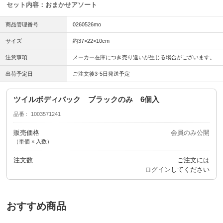
セット内容：おまかせアソート
商品管理番号
0260526mo
サイズ
約37×22×10cm
注意事項
メーカー在庫につき売り違いが生じる場合がございます。
出荷予定日
ご注文後3-5日発送予定
ツイルボディバック ブラックのみ 6個入
品番
1003571241
販売価格
会員のみ公開
（単価 × 入数）
注文数
ご注文には
ログイン
してください
おすすめ商品