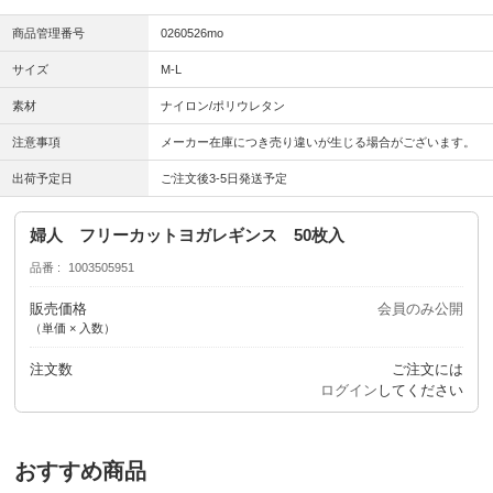
商品管理番号
0260526mo
サイズ
M-L
素材
ナイロン/ポリウレタン
注意事項
メーカー在庫につき売り違いが生じる場合がございます。
出荷予定日
ご注文後3-5日発送予定
婦人 フリーカットヨガレギンス 50枚入
品番
1003505951
販売価格
会員のみ公開
（単価 × 入数）
注文数
ご注文には
ログイン
してください
おすすめ商品