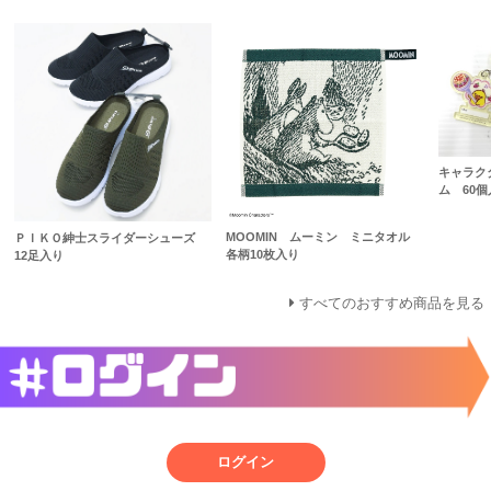
キャラク
ム 60個入
MOOMIN ムーミン ミニタオル
ＰＩＫＯ紳士スライダーシューズ
各柄10枚入り
12足入り
すべてのおすすめ商品を見る
ログイン