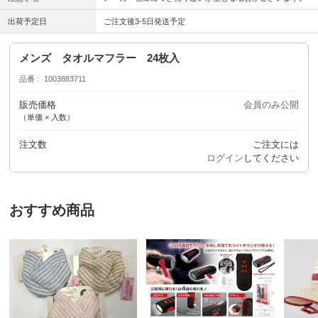
出荷予定日
ご注文後3-5日発送予定
メンズ タオルマフラー 24枚入
品番
1003883711
販売価格
会員のみ公開
（単価 × 入数）
注文数
ご注文には
ログイン
してください
おすすめ商品