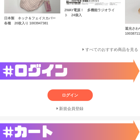
2WAY電源！ 多機能ラジオライ
ト 24個入
日本製 ネック＆フェイスカバー
各種 20枚入り 1003947381
遮光さわ
10038711
すべてのおすすめ商品を見る
ログイン
新規会員登録