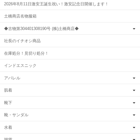
2026年8月11日激安王誕生祝い！激安記念日開催します！
土橋商店名物服箱
◆古物第304401308190号 (株)土橋商店◆
社長のイチオシ商品
在庫処分！見切り処分！
インドエスニック
アパレル
肌着
靴下
靴・サンダル
水着
雑貨