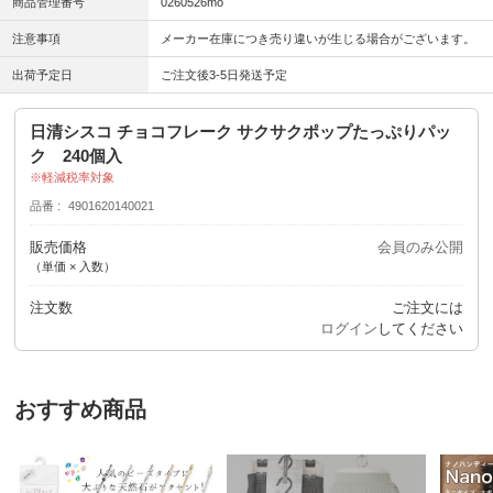
商品管理番号
0260526mo
注意事項
メーカー在庫につき売り違いが生じる場合がございます。
出荷予定日
ご注文後3-5日発送予定
日清シスコ チョコフレーク サクサクポップたっぷりパッ
ク 240個入
軽減税率対象
品番
4901620140021
販売価格
会員のみ公開
（単価 × 入数）
注文数
ご注文には
ログイン
してください
おすすめ商品