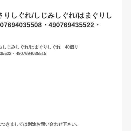
さりしぐれ/しじみしぐれ/はまぐりし
7694035508・490769435522・
/しじみしぐれ/はまぐりしぐれ 40個リ
35522・4907694035515
につきましては別途お問い合わせ下さい。