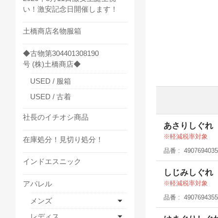
い！激安記念日開催します！
土橋商店名物服箱
◆古物第304401308190
号 (株)土橋商店◆
USED / 服箱
USED / 古着
社長のイチオシ商品
あさりしぐれ
軽減税率対象
在庫処分！見切り処分！
品番
4907694035
インドエスニック
しじみしぐれ
アパレル
軽減税率対象
品番
4907694355
メンズ
レディス