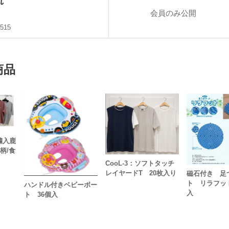
れ
会員のみ公開
515
商品
繍入鹿
柄/食
CooL-3：ソフトタッチ
レイヤードT 20枚入り
磁石付き 足
ト リラフッ
ハンドル付きベビーボー
入
ト 36個入