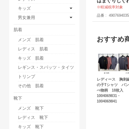
はまぐりしぐ
軽減税率対象
キッズ
品番
4907694035
男女兼用
肌着
おすすめ
メンズ 肌着
レディス 肌着
キッズ 肌着
レギンス・スパッツ・タイツ
トリンプ
レディース 胸刺
の子Tシャツ パン
その他 肌着
べ物柄 18枚入
1004069831・
靴下
1004069841
メンズ 靴下
レディス 靴下
キッズ 靴下