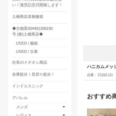
い！激安記念日開催します！
土橋商店名物服箱
◆古物第304401308190
号 (株)土橋商店◆
USED / 服箱
USED / 古着
社長のイチオシ商品
ハニカムメッ
在庫処分！見切り処分！
品番
Z1162-111
インドエスニック
おすすめ
アパレル
メンズ
レディス