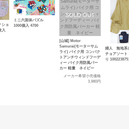
ミニ六面体パズル
Ｐショ
1000個入 4700
枚入
[山城] Motor
Samurai(モーターサム
婦人 無地系
ライ) バイク用 コンパク
チョアソート
トアンチウィンドフーデ
り 100223875
ィー バイク用防風パー
カー 軽量 ネイビー
メーカー希望小売価格
3,980円