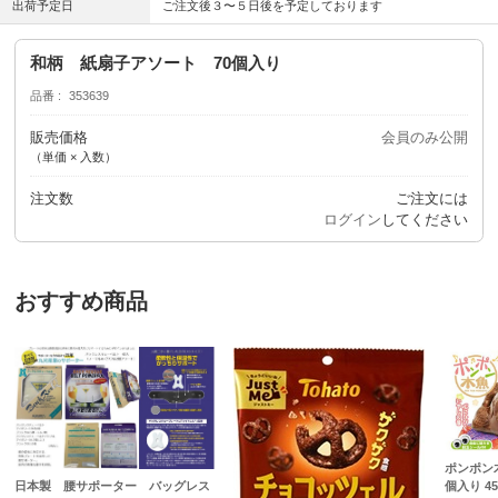
出荷予定日
ご注文後３〜５日後を予定しております
和柄 紙扇子アソート 70個入り
品番
353639
販売価格
会員のみ公開
（単価 × 入数）
注文数
ご注文には
ログイン
してください
おすすめ商品
ポンポン
個入り 457
日本製 腰サポーター バッグレス