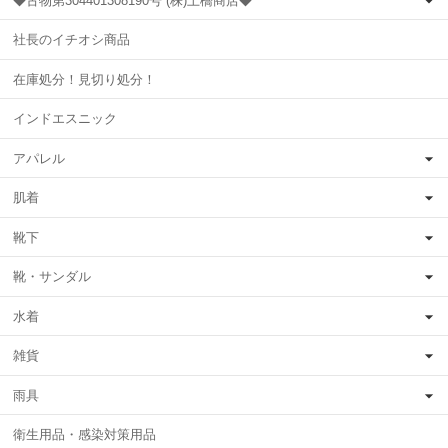
◆古物第304401308190号 (株)土橋商店◆
社長のイチオシ商品
在庫処分！見切り処分！
インドエスニック
アパレル
肌着
靴下
靴・サンダル
水着
雑貨
雨具
衛生用品・感染対策用品