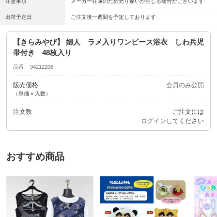
注意事項
メーカー在庫のため売り違いが生じる場合がございます
出荷予定日
ご注文後一週間を予定しております
【きらみやび】 婦人 ラメ入りワンピース浴衣 しわ兵児
帯付き 48枚入り
品番
94212206
販売価格
会員のみ公開
（単価 × 入数）
注文数
ご注文には
ログイン
してください
おすすめ商品