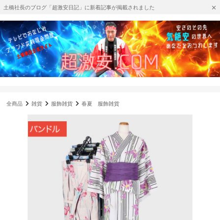
土橋社長のブログ「超激安日記」に新着記事が掲載されました
全商品
雑貨
服飾雑貨
春夏 服飾雑貨