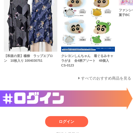
ファンシ
菓子BC 
クレヨンしんちゃん 着ぐるみキャ
【和楽の里】楊柳 ラップエプロ
ラがま 全4柄アソート 48個入
ン 10枚入り 1004030751
CS-0123
すべてのおすすめ商品を見る
ログイン