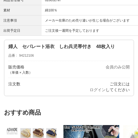
商品管理番号
0260527in
素材
綿100％
注意事項
メーカー在庫のため売り違いが生じる場合がございます
出荷予定日
ご注文後一週間を予定しております
婦人 セパレート浴衣 しわ兵児帯付き 48枚入り
品番
94212106
販売価格
会員のみ公開
（単価 × 入数）
注文数
ご注文には
ログイン
してください
おすすめ商品