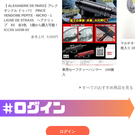
【 ALEXANDRE DE PARIS】アレク
サンドル ドゥ パリ PINCE
VENDOME PEPITE - MICRO - 1
LIGNE DE STRASS ヘアクリッ
プ XS 全3色 1個から購入可能！
ICCXS-14338-03
参考上代
9,000円
マルチネ
枚入り 100
車用セーフティーハンマー 144個
入
すべてのおすすめ商品を見る
ログイン