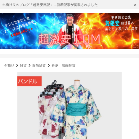
土橋社長のブログ「超激安日記」に新着記事が掲載されました
全商品
雑貨
服飾雑貨
春夏 服飾雑貨