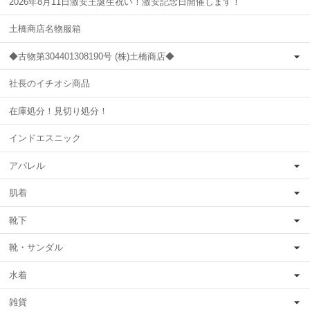
2026年8月11日激安王誕生祝い！激安記念日開催します！
土橋商店名物服箱
◆古物第304401308190号 (株)土橋商店◆
社長のイチオシ商品
在庫処分！見切り処分！
インドエスニック
アパレル
肌着
靴下
靴・サンダル
水着
雑貨