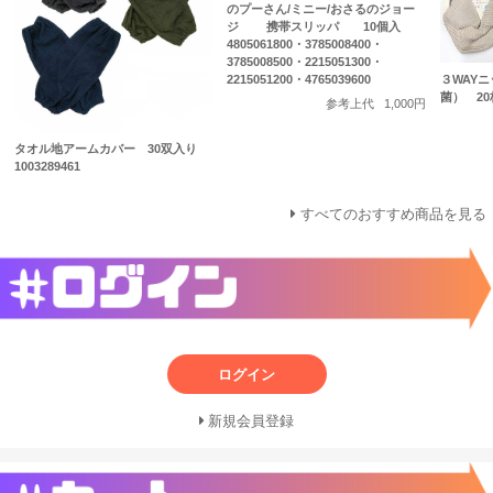
のプーさん/ミニー/おさるのジョー
ジ 携帯スリッパ 10個入
4805061800・3785008400・
3785008500・2215051300・
３WAY
2215051200・4765039600
菌） 20枚
参考上代
1,000円
タオル地アームカバー 30双入り
1003289461
すべてのおすすめ商品を見る
ログイン
新規会員登録