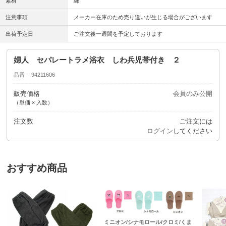
素材
綿
注意事項
メーカー在庫のため売り違いが生じる場合がございます
出荷予定日
ご注文後一週間を予定しております
婦人 セパレートラメ浴衣 しわ兵児帯付き ２
品番
94211606
販売価格
会員のみ公開
（単価 × 入数）
注文数
ご注文には
ログイン
してください
おすすめ商品
ミニオン/シナモロール/クロミ/くま