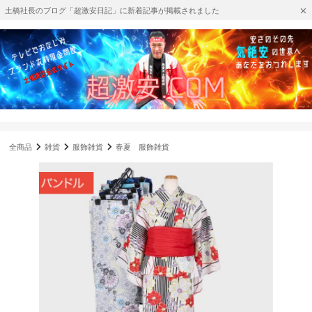
土橋社長のブログ「超激安日記」に新着記事が掲載されました
全商品
雑貨
服飾雑貨
春夏 服飾雑貨