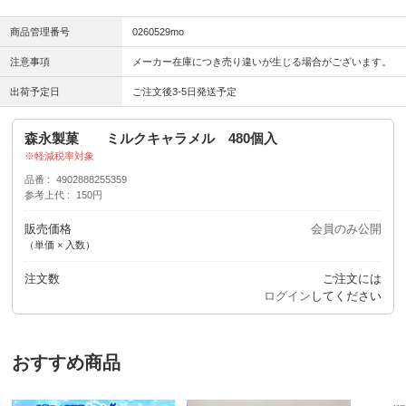
商品管理番号
0260529mo
注意事項
メーカー在庫につき売り違いが生じる場合がございます。
出荷予定日
ご注文後3-5日発送予定
森永製菓 ミルクキャラメル 480個入
軽減税率対象
品番
4902888255359
参考上代
150円
販売価格
会員のみ公開
（単価 × 入数）
注文数
ご注文には
ログイン
してください
おすすめ商品