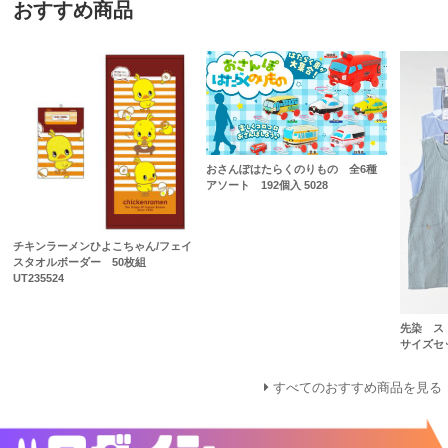
おすすめ商品
おさんぽはたらくのりもの 全6種
アソート 192個入 5028
チキンラーメンひよこちゃん/フェイ
スタオルボーダー 50枚組
UT235524
先染 ス
サイズセ
すべてのおすすめ商品を見る