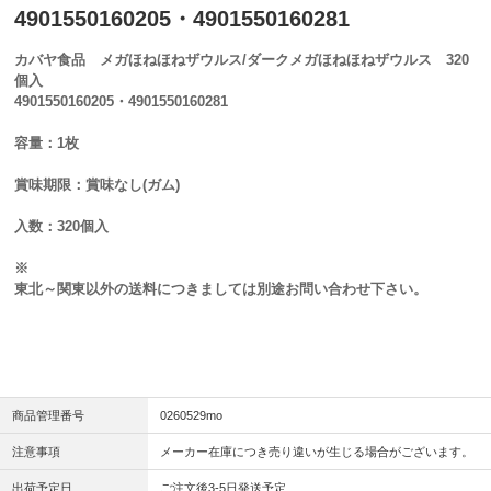
4901550160205・4901550160281
カバヤ食品 メガほねほねザウルス/ダークメガほねほねザウルス 320
個入
4901550160205・4901550160281
容量：1枚
賞味期限：賞味なし(ガム)
入数：320個入
※
東北～関東以外の送料につきましては別途お問い合わせ下さい。
商品管理番号
0260529mo
注意事項
メーカー在庫につき売り違いが生じる場合がございます。
出荷予定日
ご注文後3-5日発送予定