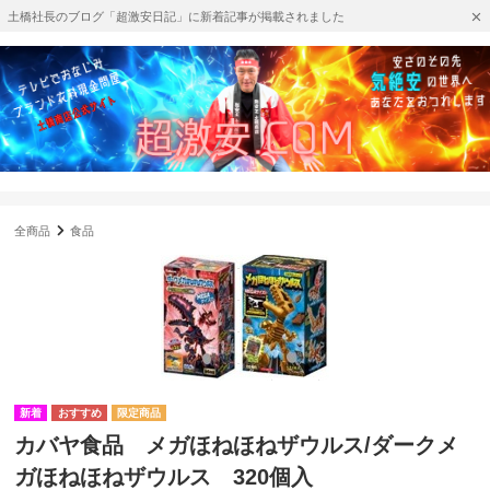
土橋社長のブログ「超激安日記」に新着記事が掲載されました
全商品
食品
カバヤ食品 メガほねほねザウルス/ダークメ
ガほねほねザウルス 320個入