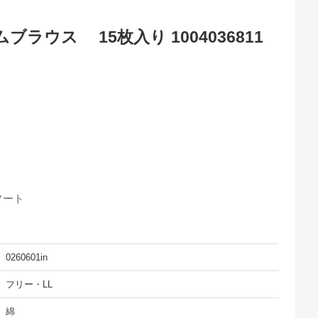
ラウス 15枚入り 1004036811
ソート
0260601in
フリー・LL
綿