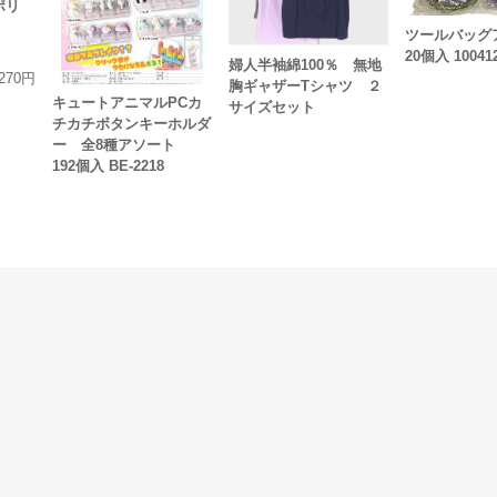
ポリ
ツールバッ
20個入 10041
婦人半袖綿100％ 無地
270円
胸ギャザーTシャツ ２
キュートアニマルPCカ
サイズセット
チカチボタンキーホルダ
ー 全8種アソート
192個入 BE-2218