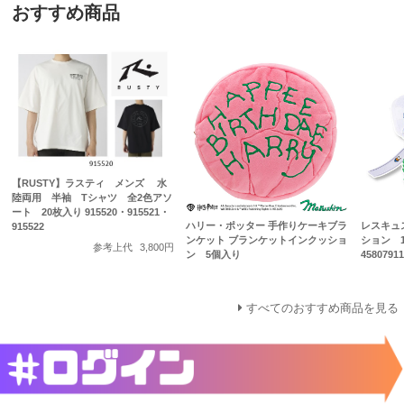
おすすめ商品
【RUSTY】ラスティ メンズ 水
陸両用 半袖 Tシャツ 全2色アソ
ート 20枚入り 915520・915521・
ハリー・ポッター 手作りケーキブラ
レスキュ
915522
ンケット ブランケットインクッショ
ション 1
参考上代
3,800円
ン 5個入り
4580791
すべてのおすすめ商品を見る