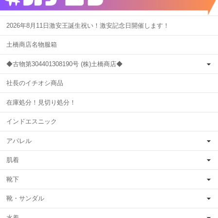
2026年8月11日激安王誕生祝い！激安記念日開催します！
土橋商店名物服箱
◆古物第304401308190号 (株)土橋商店◆
社長のイチオシ商品
在庫処分！見切り処分！
インドエスニック
アパレル
肌着
靴下
靴・サンダル
水着