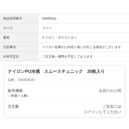
商品管理番号
0260601in
サイズ
フリー
素材
ナイロン・ポリウレタン
注意事項
メーカー在庫のため売り違いが生じる場合がございます
出荷予定日
ご注文後一週間を予定しております
ナイロンPU冷感 スムースチュニック 20枚入り
品番
1004008181
販売価格
会員のみ公開
（単価 × 入数）
注文数
ご注文には
ログイン
してください